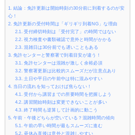
1.
結論：免許更新は開始時刻の30分前に到着するのが安
心！
2.
免許更新の受付時間は「ギリギリ到着NG」な理由
2.1.
受付締切時刻は「受付完了」の時間ではない
2.2.
視力検査や書類確認で意外と時間がかかる
2.3.
混雑日は30分前でも遅いこともある
3.
免許センターと警察署で到着目安が違う！
3.1.
免許センターは混雑が激しく余裕必須
3.2.
警察署更新は比較的スムーズだが注意点あり
3.3.
土日や平日の午前中は特に混みやすい
4.
当日の流れを知っておけば焦らない！
4.1.
受付から講習までの所要時間を把握しよう
4.2.
講習開始時刻は変更できないことが多い
4.3.
終了時間も逆算して計画的に動こう
5.
午前・午後どちらが空いている？混雑時間の傾向
5.1.
午前の早い時間が最もスムーズに進む
5.2.
昼休み直後は意外と混雑しやすい