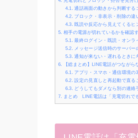
4.
充電切れとブロック・拒否を見分
4.1.
通話画面の動きから判断する
4.2.
ブロック・非表示・削除の違
4.3.
既読や反応から見えてくるヒ
5.
相手の電源が切れているかを確認
5.1.
最終ログイン・既読・オンラ
5.2.
メッセージ送信時のサーバー
5.3.
通知が来ない・遅れるときに
6.
【総まとめ】LINE電話がつなが
6.1.
アプリ・スマホ・通信環境の
6.2.
設定の見直しと再起動で直る
6.3.
どうしてもダメなら別の連絡
7.
まとめ LINE電話は「充電切れ
LINE電話は「充