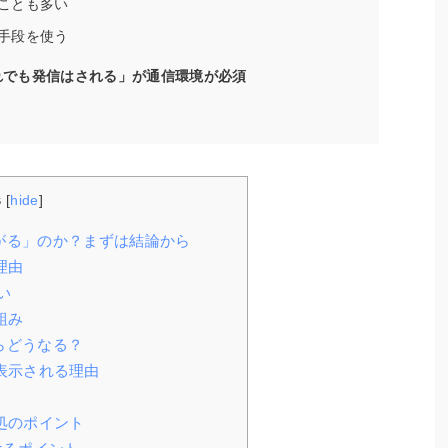
ことも多い
手段を使う
切れでも発信はされる」が通信環境が必須
s
[
hide
]
ながる」のか？まずは結論から
理由
い
組み
らどうなる？
表示される理由
？
処のポイント