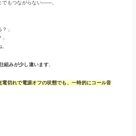
までもつながらない――。
る？」
？」
ね。
は仕組みが少し違います
。
充電切れで電源オフの状態でも、一時的にコール音