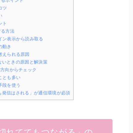
けるポイント
コツ
い
ント
する方法
イン表示から読み取る
の動き
考えられる原因
らないときの原因と解決策
3方向からチェック
ことも多い
手段を使う
でも発信はされる」が通信環境が必須
電切れててもつながる」の